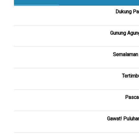
Dukung Par
Gunung Agung
Semalaman D
Tertimb
Pasca
Gawat! Puluha