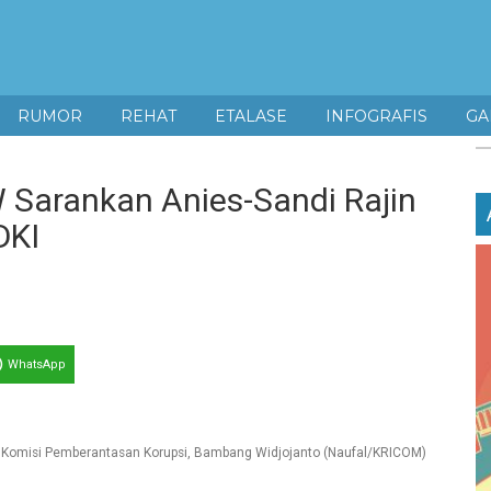
RUMOR
REHAT
ETALASE
INFOGRAFIS
GA
 Sarankan Anies-Sandi Rajin
DKI
WhatsApp
 Komisi Pemberantasan Korupsi, Bambang Widjojanto (Naufal/KRICOM)