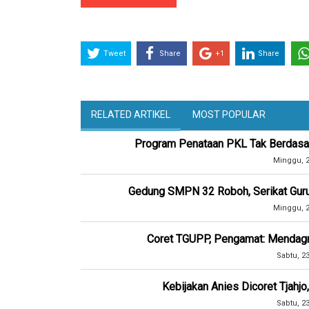
Tweet
Share
+1
Share
RELATED ARTIKEL
MOST POPULAR
Program Penataan PKL Tak Berdasar
Minggu, 2
Gedung SMPN 32 Roboh, Serikat Gur
Minggu, 2
Coret TGUPP, Pengamat: Mendagri
Sabtu, 2
Kebijakan Anies Dicoret Tjahj
Sabtu, 2