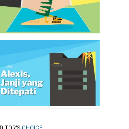
DITOR'S
CHOICE