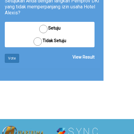
Setujukah Anda dengan langkah Pemprov DKI
yang tidak memperpanjang izin usaha Hotel
Alexis?
Setuju
Tidak Setuju
View Result
Vote