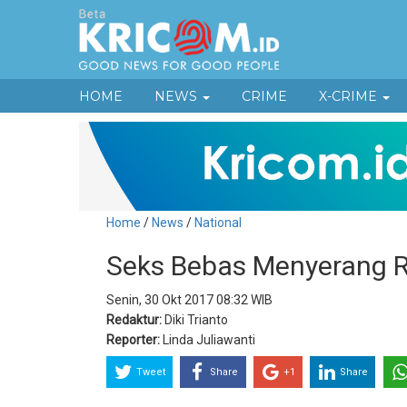
HOME
NEWS
CRIME
X-CRIME
Home
/
News
/
National
Seks Bebas Menyerang Re
Senin, 30 Okt 2017 08:32 WIB
Redaktur:
Diki Trianto
Reporter:
Linda Juliawanti
Tweet
Share
+1
Share