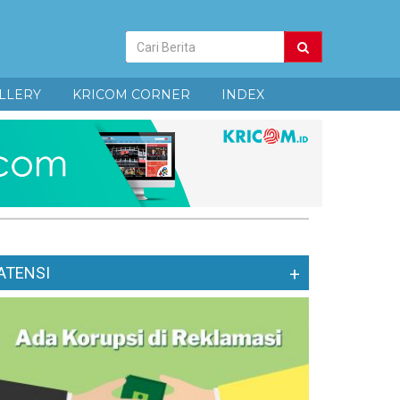
Pencarian
Berita
LLERY
KRICOM CORNER
INDEX
ATENSI
+