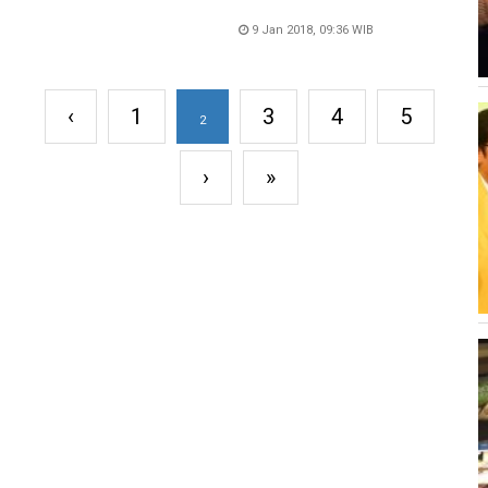
9 Jan 2018, 09:36 WIB
‹
1
3
4
5
2
›
»