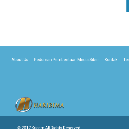
About Us
Pedoman Pemberitaan Media Siber
Kontak
Te
© 2017 Kricom All Rights Reserved.