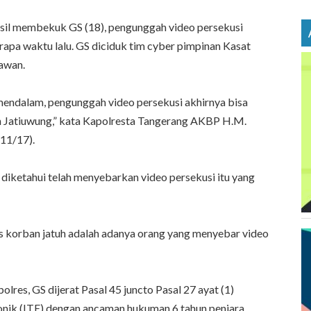
sil membekuk GS (18), pengunggah video persekusi
apa waktu lalu. GS diciduk tim cyber pimpinan Kasat
awan.
 mendalam, pengunggah video persekusi akhirnya bisa
n Jatiuwung,” kata Kapolresta Tangerang AKBP H.M.
/11/17).
diketahui telah menyebarkan video persekusi itu yang
s korban jatuh adalah adanya orang yang menyebar video
res, GS dijerat Pasal 45 juncto Pasal 27 ayat (1)
nik (ITE) dengan ancaman hukuman 6 tahun penjara.