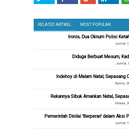
RELATED ARTIKEL
MOST POPULAR
Ironis, Dua Oknum Polisi Keta
Jum'at, 1
Diduga Berbuat Mesum, Kad
Jum'at, 
Indehoy di Malam Natal, Sepasang 
Kamis, 2
Rekannya Sibuk Amankan Natal, Sepasa
Selasa, 2
Pemerintah Dinilai 'Berperan' dalam Aksi
Jum'at, 1