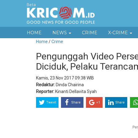
HOME
NEWS
CRIME
X-CRIME
Home
/
Crime
Pengunggah Video Perse
Diciduk, Pelaku Teranca
Kamis, 23 Nov 2017 09:38 WIB
Redaktur:
Dinda Chairina
Reporter:
Kinanti Dellavita Syah
Tweet
Share
+1
Share
Pen