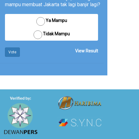
mampu membuat Jakarta tak lagi banjir lagi?
Ya Mampu
Tidak Mampu
View Result
Vote