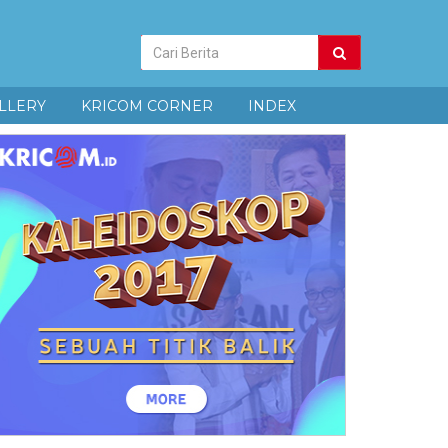
Pencarian
Berita
LLERY
KRICOM CORNER
INDEX