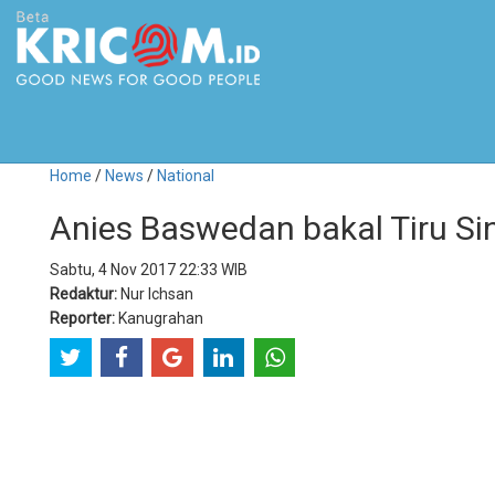
Home
/
News
/
National
Anies Baswedan bakal Tiru Si
Sabtu, 4 Nov 2017 22:33 WIB
Redaktur:
Nur Ichsan
Reporter:
Kanugrahan