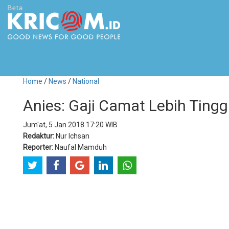
Home
/
News
/
National
Anies: Gaji Camat Lebih Ting
Jum'at, 5 Jan 2018 17:20 WIB
Redaktur:
Nur Ichsan
Reporter:
Naufal Mamduh