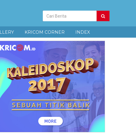
Pencarian
Berita
LLERY
KRICOM CORNER
INDEX