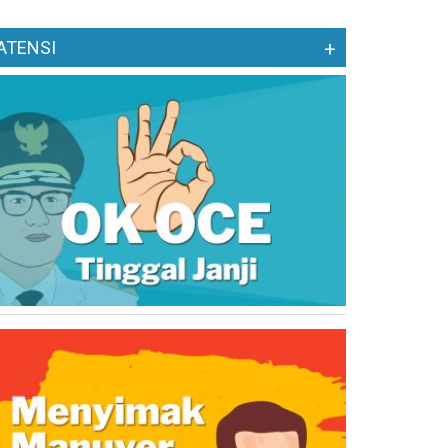
ATENSI
+