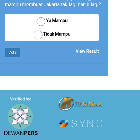
mampu membuat Jakarta tak lagi banjir lagi?
Ya Mampu
Tidak Mampu
View Result
Vote