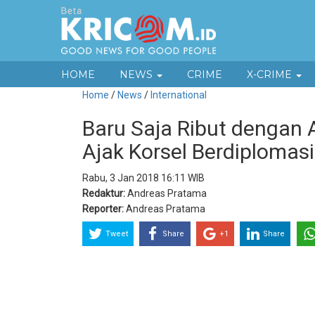
HOME
NEWS
CRIME
X-CRIME
Home
/
News
/
International
Baru Saja Ribut dengan 
Ajak Korsel Berdiplomasi
Rabu, 3 Jan 2018 16:11 WIB
Redaktur:
Andreas Pratama
Reporter:
Andreas Pratama
Tweet
Share
+1
Share