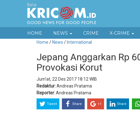
HOME
NEWS
CRIME
X-CRIME
Home
/
News
/
International
Jepang Anggarkan Rp 600
Provokasi Korut
Jum'at, 22 Des 2017 18:12 WIB
Redaktur:
Andreas Pratama
Reporter:
Andreas Pratama
Tweet
Share
+1
Share