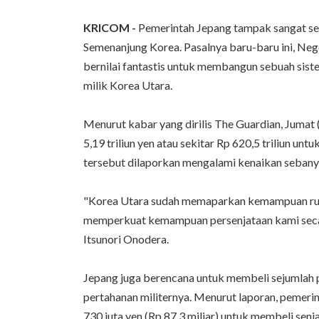
KRICOM -
Pemerintah Jepang tampak sangat seri
Semenanjung Korea. Pasalnya baru-baru ini, Neg
bernilai fantastis untuk membangun sebuah siste
milik Korea Utara.
Menurut kabar yang dirilis The Guardian, Jumat
5,19 triliun yen atau sekitar Rp 620,5 triliun u
tersebut dilaporkan mengalami kenaikan sebanya
"Korea Utara sudah memaparkan kemampuan rudal
memperkuat kemampuan persenjataan kami secar
Itsunori Onodera.
Jepang juga berencana untuk membeli sejumlah 
pertahanan militernya. Menurut laporan, pemeri
730 juta yen (Rp 87,3 miliar) untuk membeli sen