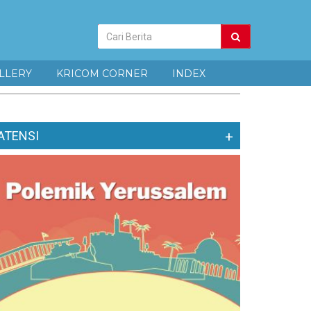
Pencarian
Berita
LLERY
KRICOM CORNER
INDEX
ATENSI
+