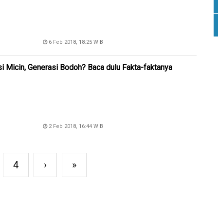
6 Feb 2018, 18:25 WIB
i Micin, Generasi Bodoh? Baca dulu Fakta-faktanya
2 Feb 2018, 16:44 WIB
4
›
»