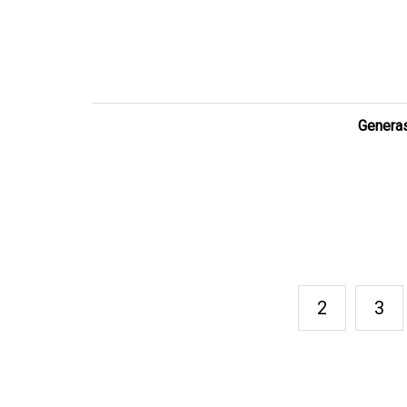
Generas
2
3