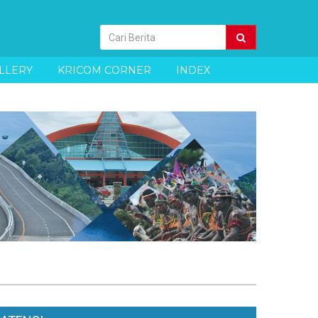
Pencarian
Berita
LLERY
KRICOM CORNER
INDEX